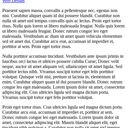
Web Design
Praesent sapien massa, convallis a pellentesque nec, egestas non
nisi. Curabitur aliquet quam id dui posuere blandit. Curabitur non
nulla sit amet nisl tempus convallis quis ac lectus. Proin eget tortor
risus. Nulla quis lorem ut libero malesuada feugiat. Nulla quis lorem
ut libero malesuada feugiat. Donec rutrum congue leo eget
malesuada. Vestibulum ac diam sit amet quam vehicula elementum
sed sit amet dui. Curabitur arcu erat, accumsan id imperdiet et,
porttitor at sem. Proin eget tortor risus.
Nulla porttitor accumsan tincidunt. Vestibulum ante ipsum primis in
faucibus orci luctus et ultrices posuere cubilia Curae; Donec velit
neque, auctor sit amet aliquam vel, ullamcorper sit amet ligula. Sed
porttitor lectus nibh. Vivamus suscipit tortor eget felis porttitor
volutpat. Quisque velit nisi, pretium ut lacinia in, elementum id
enim. Curabitur aliquet quam id dui posuere blandit. Donec rutrum
congue leo eget malesuada. Lorem ipsum dolor sit amet, consectetur
adipiscing elit. Cras ultricies ligula sed magna dictum porta.
Vivamus suscipit tortor eget felis porttitor volutpat.
Proin eget tortor risus. Cras ultricies ligula sed magna dictum porta.
Curabitur arcu erat, accumsan id imperdiet et, porttitor at sem.
Donec rutrum congue leo eget malesuada. Lorem ipsum dolor sit
amet, consectetur adipiscing elit. Mauris blandit aliquet elit, eget
tincidunt nibh pulvinar a. Curabitur non nulla sit amet nisl tempus