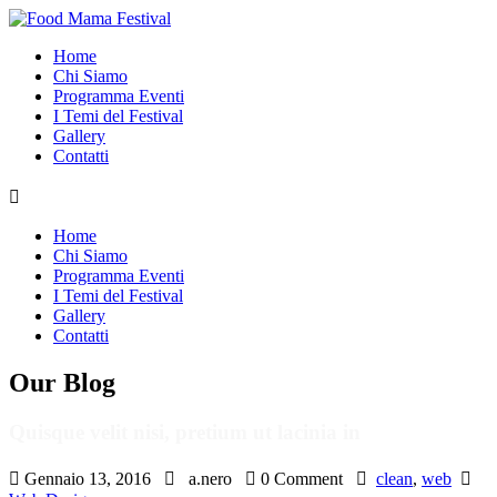
Home
Chi Siamo
Programma Eventi
I Temi del Festival
Gallery
Contatti

Home
Chi Siamo
Programma Eventi
I Temi del Festival
Gallery
Contatti
Our
Blog
Quisque velit nisi, pretium ut lacinia in

Gennaio 13, 2016

a.nero

0 Comment

clean
,
web
